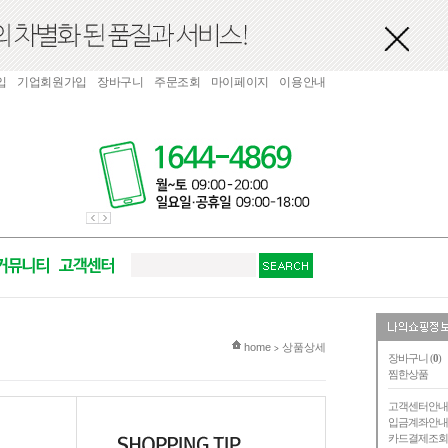
입
기업회원가입
장바구니
주문조회
마이페이지
이용안내
현재 위치
home
상품상세
>
장바구니 (
0
)
찜한상품
고객센터안
입금계좌안
카드결제조