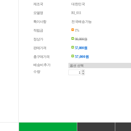
제조국
대한민국
모델명
RI_011
특이사항
전국배송가능
적립금
1%
정상가
90,000원
판매가격
57,000원
57,000
총구매가격
원
배송비추가
수량