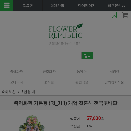
로그인
회원가입
마이페이지
최근본상품
축하화환
근조화환
동양란
서양란
꽃바구니
꽃다발
관엽식물
공기정화식물
축하화환
5만원 대
축하화환 기본형 (RI_011) 개업 결혼식 전국꽃배달
57,000
상품가
원
적립금
1%