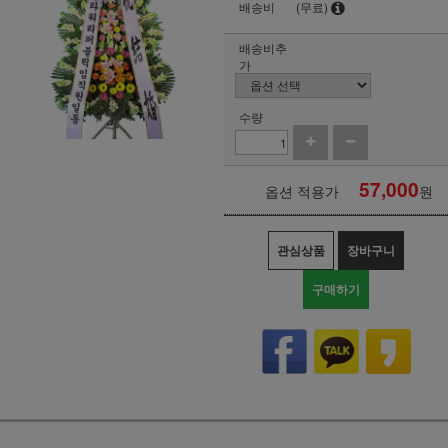
배송비
(무료)
배송비추
가
수량
57,000
옵션 적용가
원
관심상품
장바구니
구매하기