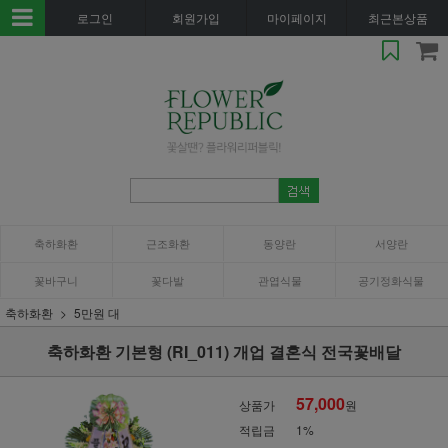
로그인
회원가입
마이페이지
최근본상품
축하화환
근조화환
동양란
서양란
꽃바구니
꽃다발
관엽식물
공기정화식물
축하화환
5만원 대
축하화환 기본형 (RI_011) 개업 결혼식 전국꽃배달
57,000
상품가
원
적립금
1%