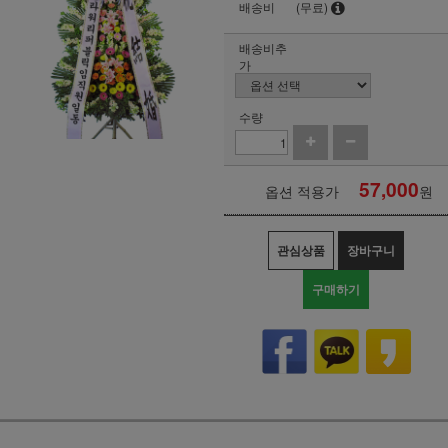
배송비
(무료)
배송비추
가
수량
57,000
옵션 적용가
원
관심상품
장바구니
구매하기