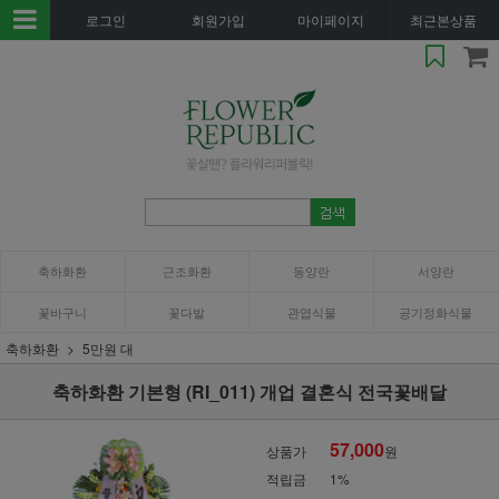
로그인
회원가입
마이페이지
최근본상품
축하화환
근조화환
동양란
서양란
꽃바구니
꽃다발
관엽식물
공기정화식물
축하화환
5만원 대
축하화환 기본형 (RI_011) 개업 결혼식 전국꽃배달
57,000
상품가
원
적립금
1%