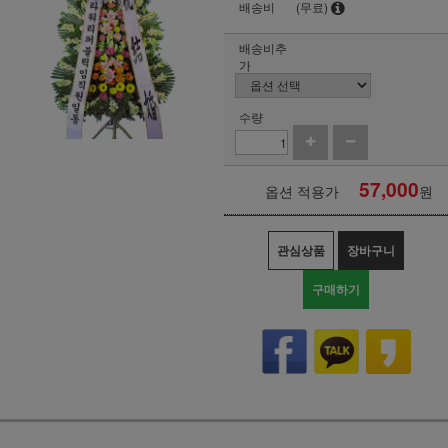
배송비
(무료)
배송비추
가
수량
57,000
옵션 적용가
원
관심상품
장바구니
구매하기