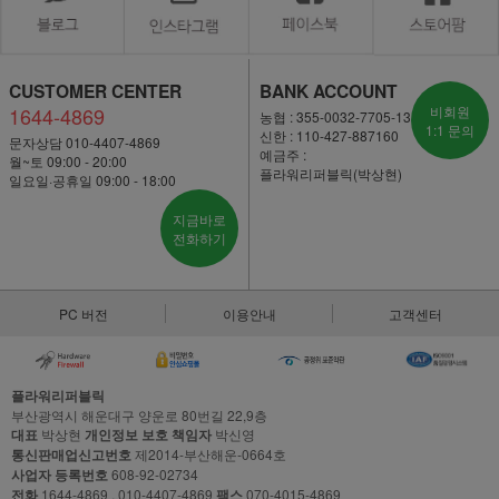
CUSTOMER CENTER
BANK ACCOUNT
1644-4869
비회원
농협 : 355-0032-7705-13
1:1 문의
신한 : 110-427-887160
문자상담 010-4407-4869
예금주 :
월~토 09:00 - 20:00
플라워리퍼블릭(박상현)
일요일·공휴일 09:00 - 18:00
지금바로
전화하기
PC 버전
이용안내
고객센터
플라워리퍼블릭
부산광역시 해운대구 양운로 80번길 22,9층
대표
박상현
개인정보 보호 책임자
박신영
통신판매업신고번호
제2014-부산해운-0664호
사업자 등록번호
608-92-02734
전화
1644-4869 , 010-4407-4869
팩스
070-4015-4869