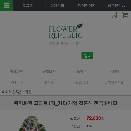
로그인
회원가입
마이페이지
최근본상품
축하화환
근조화환
동양란
서양란
꽃바구니
꽃다발
관엽식물
공기정화식물
축하화환&근조화환
축하화환 고급형 (RI_010) 개업 결혼식 전국꽃배달
72,000
상품가
원
적립금
1%