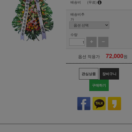
배송비
(무료)
배송비추
가
수량
72,000
옵션 적용가
원
관심상품
장바구니
구매하기