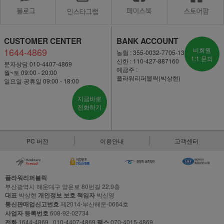
CUSTOMER CENTER
BANK ACCOUNT
1644-4869
비회원
농협 : 355-0032-7705-13
1:1 문의
신한 : 110-427-887160
문자상담 010-4407-4869
예금주 :
월~토 09:00 - 20:00
플라워리퍼블릭(박상현)
일요일·공휴일 09:00 - 18:00
지금바로
전화하기
PC 버전
이용안내
고객센터
플라워리퍼블릭
부산광역시 해운대구 양운로 80번길 22,9층
대표
박상현
개인정보 보호 책임자
박신영
통신판매업신고번호
제2014-부산해운-0664호
사업자 등록번호
608-92-02734
전화
1644-4869 , 010-4407-4869
팩스
070-4015-4869