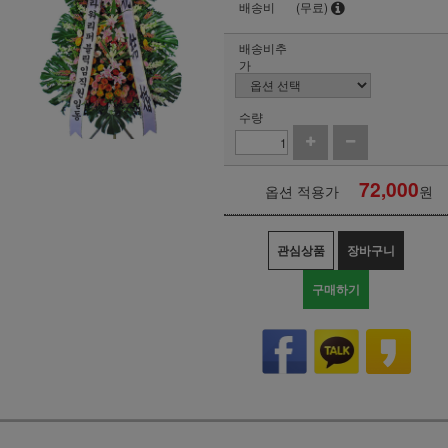
배송비
(무료)
배송비추
가
수량
72,000
옵션 적용가
원
관심상품
장바구니
구매하기