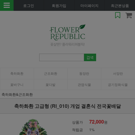
로그인
회원가입
마이페이지
최근본상품
축하화환
근조화환
동양란
서양란
꽃바구니
꽃다발
관엽식물
공기정화식물
축하화환&근조화환
축하화환 고급형 (RI_010) 개업 결혼식 전국꽃배달
72,000
상품가
원
적립금
1%