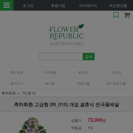
로그인
회원가입
마이페이지
최근본상품
축하화환
근조화환
동양란
서양란
꽃바구니
꽃다발
관엽식물
공기정화식물
축하화환
7만원 대
축하화환 고급형 (RI_010) 개업 결혼식 전국꽃배달
72,000
상품가
원
적립금
1%