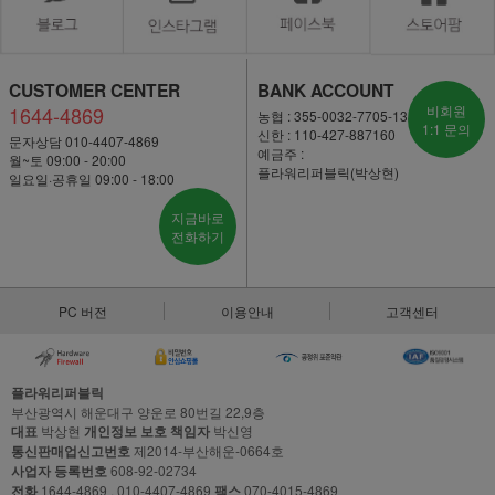
CUSTOMER CENTER
BANK ACCOUNT
1644-4869
비회원
농협 : 355-0032-7705-13
1:1 문의
신한 : 110-427-887160
문자상담 010-4407-4869
예금주 :
월~토 09:00 - 20:00
플라워리퍼블릭(박상현)
일요일·공휴일 09:00 - 18:00
지금바로
전화하기
PC 버전
이용안내
고객센터
플라워리퍼블릭
부산광역시 해운대구 양운로 80번길 22,9층
대표
박상현
개인정보 보호 책임자
박신영
통신판매업신고번호
제2014-부산해운-0664호
사업자 등록번호
608-92-02734
전화
1644-4869 , 010-4407-4869
팩스
070-4015-4869