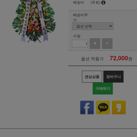
배송비
(무료)
배송비추
가
수량
72,000
옵션 적용가
원
관심상품
장바구니
구매하기