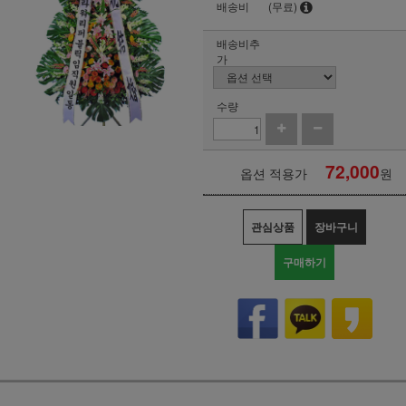
배송비
(무료)
배송비추
가
수량
72,000
옵션 적용가
원
관심상품
장바구니
구매하기