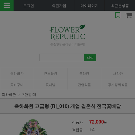
로그인
회원가입
마이페이지
최근본상품
축하화환
근조화환
동양란
서양란
꽃바구니
꽃다발
관엽식물
공기정화식물
축하화환
7만원 대
축하화환 고급형 (RI_010) 개업 결혼식 전국꽃배달
72,000
상품가
원
적립금
1%