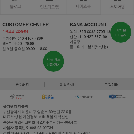
CUSTOMER CENTER
BANK ACCOUNT
1644-4869
비회원
농협 : 355-0032-7705-13
1:1 문의
신한 : 110-427-887160
문자상담 010-4407-4869
예금주 :
월~토 09:00 - 20:00
플라워리퍼블릭(박상현)
일요일·공휴일 09:00 - 18:00
지금바로
전화하기
PC 버전
이용안내
고객센터
플라워리퍼블릭
부산광역시 해운대구 양운로 80번길 22,9층
대표
박상현
개인정보 보호 책임자
박신영
통신판매업신고번호
제2014-부산해운-0664호
사업자 등록번호
608-92-02734
전화
1644-4869 , 010-4407-4869
팩스
070-4015-4869