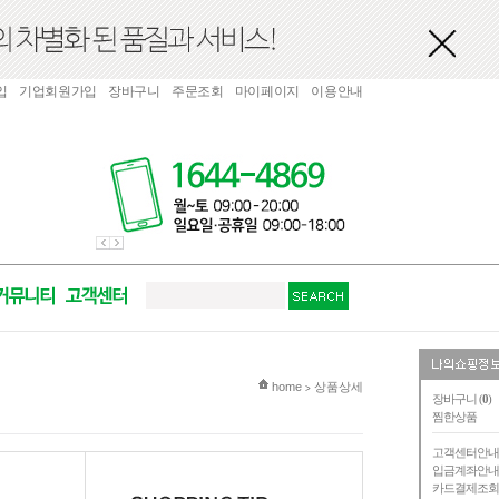
입
기업회원가입
장바구니
주문조회
마이페이지
이용안내
현재 위치
home
상품상세
>
장바구니 (
0
)
찜한상품
고객센터안
입금계좌안
카드결제조