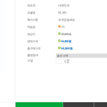
제조국
대한민국
모델명
RI_005
특이사항
전국당일배송
적립금
1%
정상가
78,000원
판매가격
64,000원
64,000
총구매가격
원
물받침대
수량