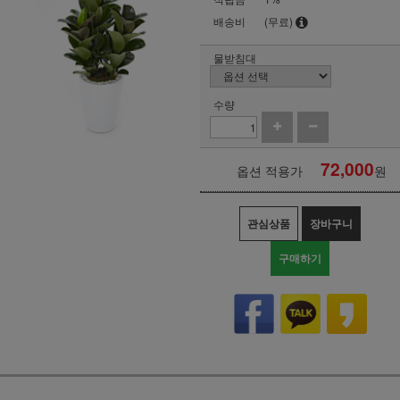
배송비
(무료)
물받침대
수량
72,000
옵션 적용가
원
관심상품
장바구니
구매하기