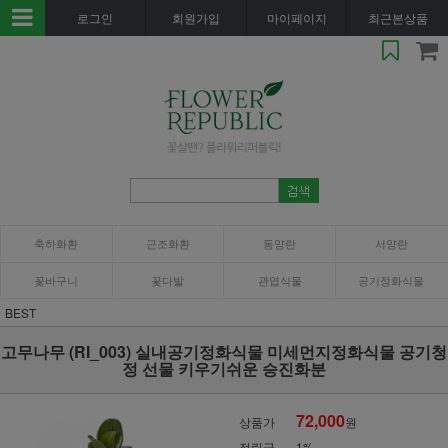
로그인
회원가입
마이페이지
최근본상품
축하화환
근조화환
동양란
서양란
꽃바구니
꽃다발
관엽식물
공기정화식물
BEST
고무나무 (RI_003) 실내공기정화식물 미세먼지정화식물 공기청
정 선물 키우기쉬운 승진화분
72,000
상품가
원
적립금
1%