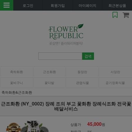
로그인
회원가입
마이페이지
최근본상품
축하화환
근조화환
동양란
서양란
꽃바구니
꽃다발
관엽식물
공기정화식물
축하화환&근조화환
근조화환 (NY_0002) 장례 조의 부고 꽃화환 장례식조화 전국꽃
배달서비스
45,000
상품가
원
적립금
1%