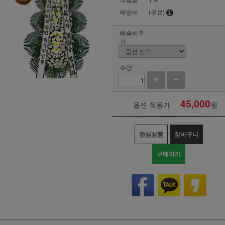
배송비
(무료)
배송비추
가
수량
45,000
옵션 적용가
원
관심상품
장바구니
구매하기