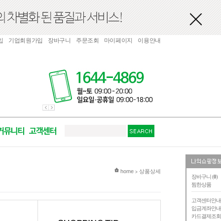
입
기업회원가입
장바구니
주문조회
마이페이지
이용안내
현재 위치
home
상품상세
>
장바구니 (
0
)
찜한상품
고객센터안
입금계좌안
카드결제조