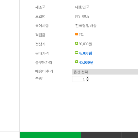
제조국
대한민국
모델명
NY_0002
특이사항
전국당일배송
적립금
1%
정상가
90,000원
판매가격
45,000원
45,000
총구매가격
원
배송비추가
수량