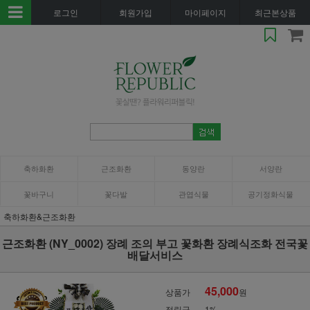
로그인
회원가입
마이페이지
최근본상품
축하화환
근조화환
동양란
서양란
꽃바구니
꽃다발
관엽식물
공기정화식물
축하화환&근조화환
근조화환 (NY_0002) 장례 조의 부고 꽃화환 장례식조화 전국꽃
배달서비스
45,000
상품가
원
적립금
1%