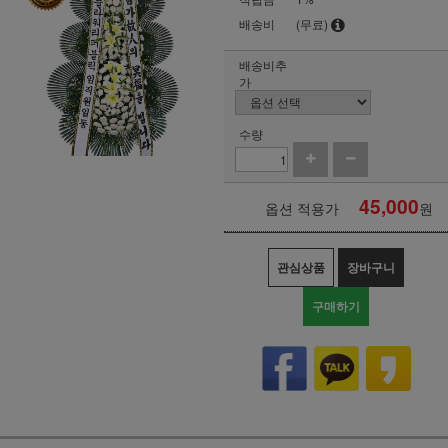
배송비
(무료)
배송비추
가
수량
45,000
옵션 적용가
원
관심상품
장바구니
구매하기