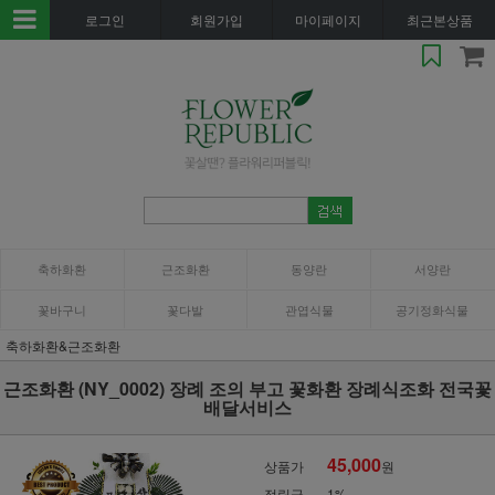
로그인
회원가입
마이페이지
최근본상품
축하화환
근조화환
동양란
서양란
꽃바구니
꽃다발
관엽식물
공기정화식물
축하화환&근조화환
근조화환 (NY_0002) 장례 조의 부고 꽃화환 장례식조화 전국꽃
배달서비스
45,000
상품가
원
적립금
1%