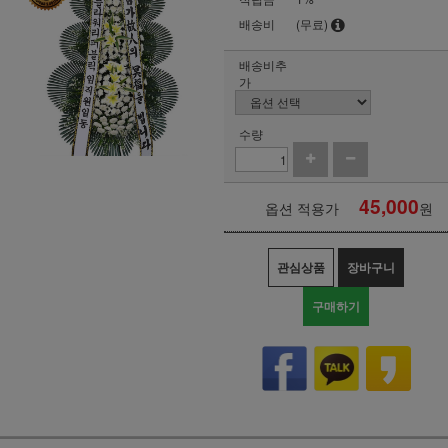
배송비
(무료)
배송비추
가
수량
45,000
옵션 적용가
원
관심상품
장바구니
구매하기