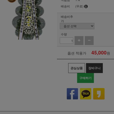
배송비
(무료)
배송비추
가
수량
45,000
옵션 적용가
원
관심상품
장바구니
구매하기