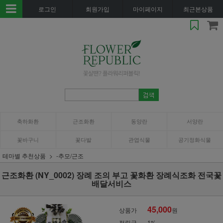
로그인
회원가입
마이페이지
최근본상품
축하화환
근조화환
동양란
서양란
꽃바구니
꽃다발
관엽식물
공기정화식물
테마별 추천상품
-추모/근조
근조화환 (NY_0002) 장례 조의 부고 꽃화환 장례식조화 전국꽃
배달서비스
45,000
상품가
원
적립금
1%