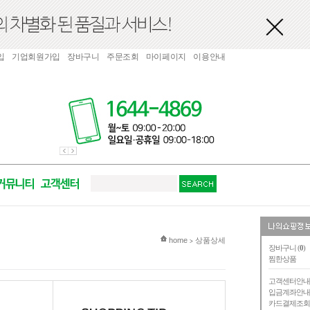
입
기업회원가입
장바구니
주문조회
마이페이지
이용안내
현재 위치
home
상품상세
>
장바구니 (
0
)
찜한상품
고객센터안
입금계좌안
카드결제조