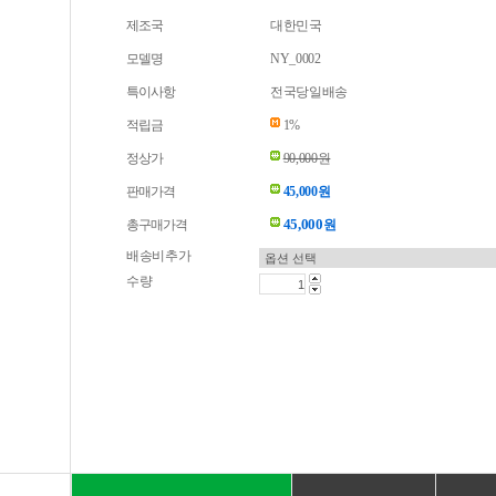
제조국
대한민국
모델명
NY_0002
특이사항
전국당일배송
적립금
1%
정상가
90,000원
판매가격
45,000원
45,000
총구매가격
원
배송비추가
수량