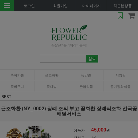
로그인
회원가입
마이페이지
최근본상품
축하화환
근조화환
동양란
서양란
꽃바구니
꽃다발
관엽식물
공기정화식물
BEST
근조화환 (NY_0002) 장례 조의 부고 꽃화환 장례식조화 전국꽃
배달서비스
45,000
상품가
원
적립금
1%