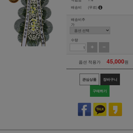
배송비
(무료)
배송비추
가
수량
45,000
옵션 적용가
원
관심상품
장바구니
구매하기