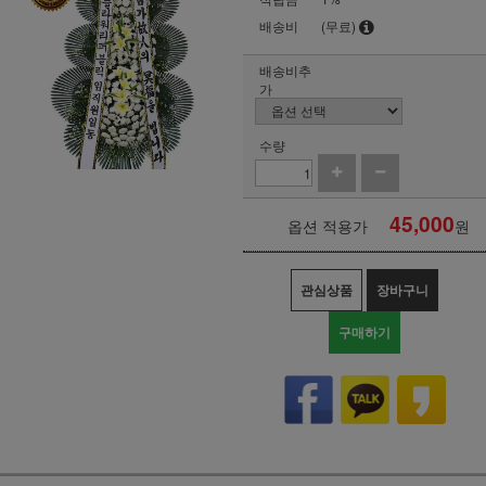
배송비
(무료)
배송비추
가
수량
45,000
옵션 적용가
원
관심상품
장바구니
구매하기