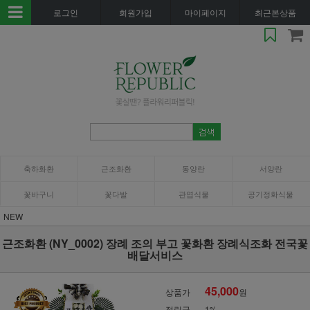
로그인
회원가입
마이페이지
최근본상품
축하화환
근조화환
동양란
서양란
꽃바구니
꽃다발
관엽식물
공기정화식물
NEW
근조화환 (NY_0002) 장례 조의 부고 꽃화환 장례식조화 전국꽃
배달서비스
45,000
상품가
원
적립금
1%