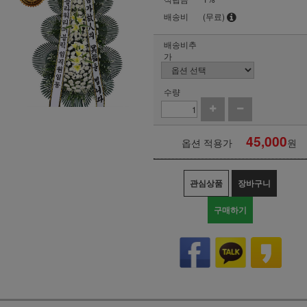
배송비
(무료)
배송비추
가
수량
45,000
옵션 적용가
원
관심상품
장바구니
구매하기