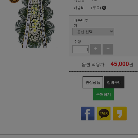
배송비
(무료)
배송비추
가
수량
45,000
옵션 적용가
원
관심상품
장바구니
구매하기