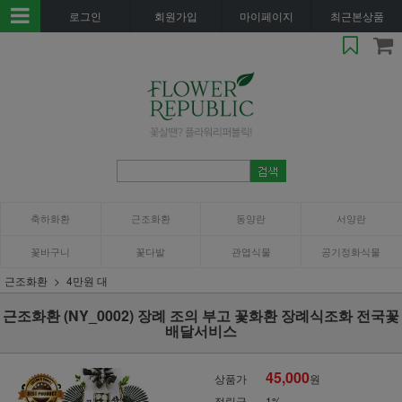
로그인
회원가입
마이페이지
최근본상품
축하화환
근조화환
동양란
서양란
꽃바구니
꽃다발
관엽식물
공기정화식물
근조화환
4만원 대
근조화환 (NY_0002) 장례 조의 부고 꽃화환 장례식조화 전국꽃
배달서비스
45,000
상품가
원
적립금
1%