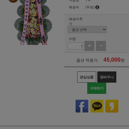
배송비
(무료)
배송비추
가
수량
45,000
옵션 적용가
원
관심상품
장바구니
구매하기