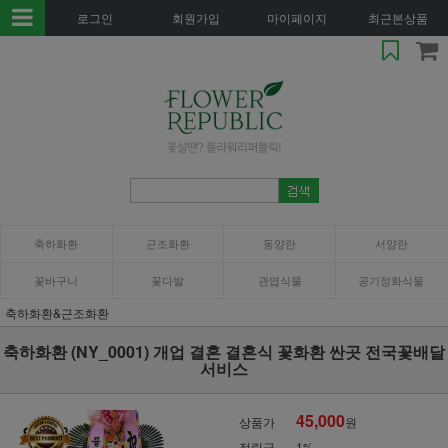
로그인
회원가입
마이페이지
최근본상품
축하화환
근조화환
동양란
서양란
꽃바구니
꽃다발
관엽식물
공기정화식물
축하화환&근조화환
축하화환 (NY_0001) 개업 결혼 결혼식 꽃화환 싼곳 전국꽃배달
서비스
45,000
상품가
원
적립금
1%