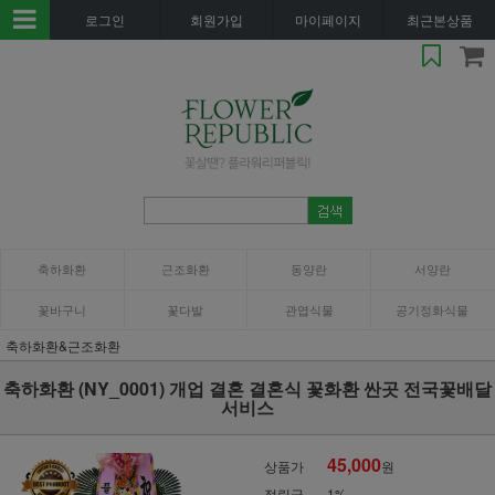
로그인
회원가입
마이페이지
최근본상품
축하화환
근조화환
동양란
서양란
꽃바구니
꽃다발
관엽식물
공기정화식물
축하화환&근조화환
축하화환 (NY_0001) 개업 결혼 결혼식 꽃화환 싼곳 전국꽃배달
서비스
45,000
상품가
원
적립금
1%