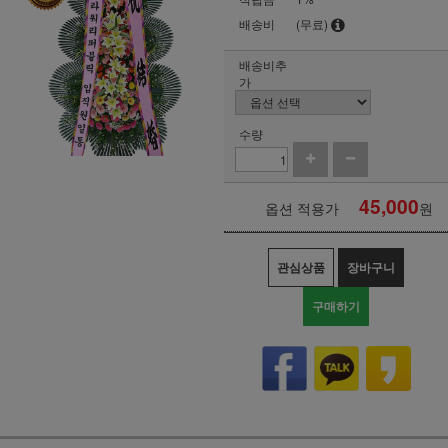
배송비
(무료)
배송비추
가
수량
45,000
옵션 적용가
원
관심상품
장바구니
구매하기