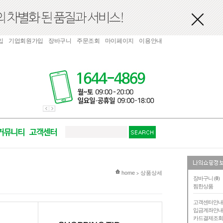
입
기업회원가입
장바구니
주문조회
마이페이지
이용안내
현재 위치
home
상품상세
>
장바구니 (
0
)
찜한상품
고객센터안
입금계좌안
카드결제조