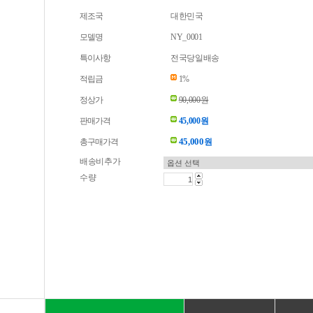
제조국
대한민국
모델명
NY_0001
특이사항
전국당일배송
적립금
1%
정상가
90,000원
판매가격
45,000원
45,000
총구매가격
원
배송비추가
수량