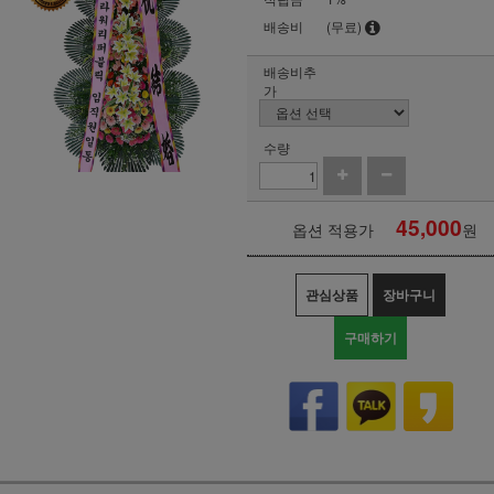
배송비
(무료)
배송비추
가
수량
45,000
옵션 적용가
원
관심상품
장바구니
구매하기