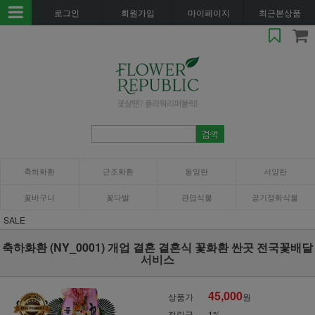
로그인
회원가입
마이페이지
최근본상품
축하화환
근조화환
동양란
서양란
꽃바구니
꽃다발
관엽식물
공기정화식물
SALE
축하화환 (NY_0001) 개업 결혼 결혼식 꽃화환 싼곳 전국꽃배달
서비스
45,000
상품가
원
적립금
1%