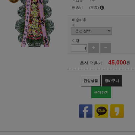
배송비
(무료)
배송비추
가
수량
45,000
옵션 적용가
원
관심상품
장바구니
구매하기