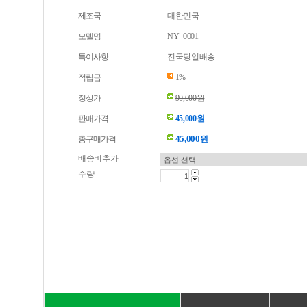
제조국
대한민국
모델명
NY_0001
특이사항
전국당일배송
적립금
1%
정상가
90,000원
판매가격
45,000원
45,000
총구매가격
원
배송비추가
수량