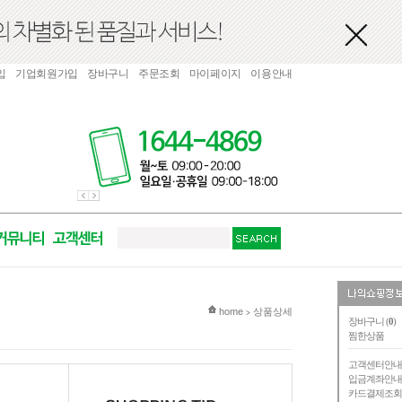
입
기업회원가입
장바구니
주문조회
마이페이지
이용안내
현재 위치
home
상품상세
>
장바구니 (
0
)
찜한상품
고객센터안
입금계좌안
카드결제조