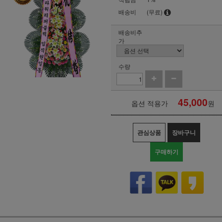
배송비
(무료)
배송비추
가
수량
45,000
옵션 적용가
원
관심상품
장바구니
구매하기