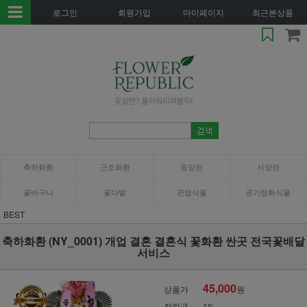
로그인
회원가입
마이페이지
최근본상품
축하화환
근조화환
동양란
서양란
꽃바구니
꽃다발
관엽식물
공기정화식물
BEST
축하화환 (NY_0001) 개업 결혼 결혼식 꽃화환 싼곳 전국꽃배달
서비스
45,000
상품가
원
적립금
1%