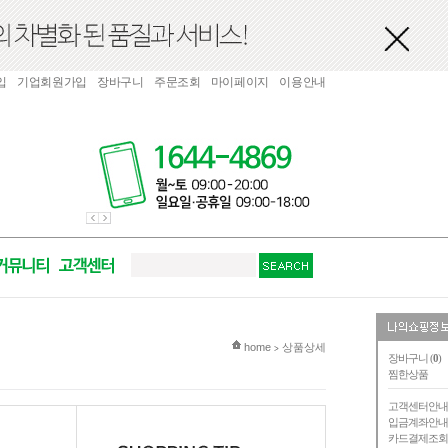
입
기업회원가입
장바구니
주문조회
마이페이지
이용안내
현재 위치
home
상품상세
>
장바구니 (
0
)
찜한상품
고객센터안
입금계좌안
카드결제조