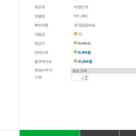
제조국
대한민국
모델명
NY_0001
특이사항
전국당일배송
적립금
1%
정상가
90,000원
판매가격
45,000원
45,000
총구매가격
원
배송비추가
수량