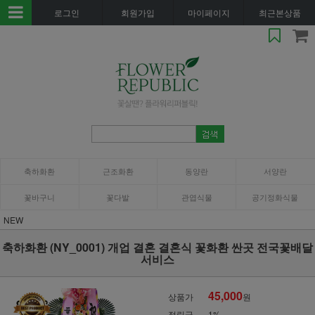
로그인
회원가입
마이페이지
최근본상품
축하화환
근조화환
동양란
서양란
꽃바구니
꽃다발
관엽식물
공기정화식물
NEW
축하화환 (NY_0001) 개업 결혼 결혼식 꽃화환 싼곳 전국꽃배달
서비스
45,000
상품가
원
적립금
1%