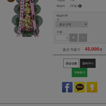
배송비
(무료)
배송비추
가
수량
45,000
옵션 적용가
원
관심상품
장바구니
구매하기