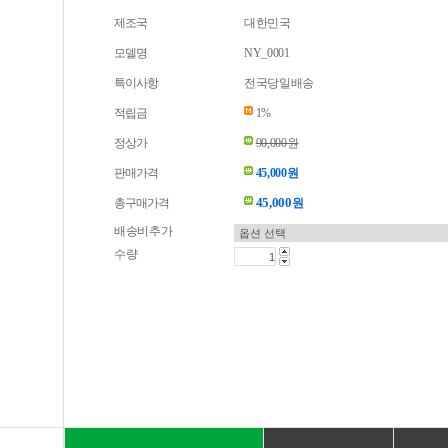
제조국
대한민국
모델명
NY_0001
특이사항
전국당일배송
적립금
1%
정상가
90,000원
판매가격
45,000원
45,000
총구매가격
원
배송비추가
수량