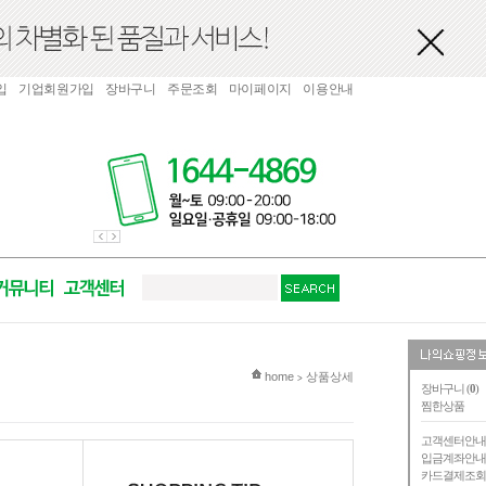
입
기업회원가입
장바구니
주문조회
마이페이지
이용안내
현재 위치
home
상품상세
>
장바구니 (
0
)
찜한상품
고객센터안
입금계좌안
카드결제조