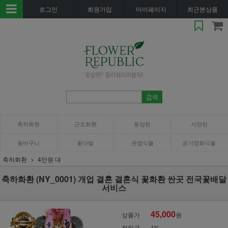
로그인
회원가입
마이페이지
최근본상품
축하화환
근조화환
동양란
서양란
꽃바구니
꽃다발
관엽식물
공기정화식물
축하화환
4만원 대
축하화환 (NY_0001) 개업 결혼 결혼식 꽃화환 싼곳 전국꽃배달
서비스
45,000
상품가
원
적립금
1%