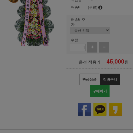
배송비
(무료)
배송비추
가
수량
45,000
옵션 적용가
원
관심상품
장바구니
구매하기