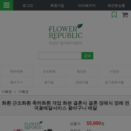
로그인
회원가입
마이페이지
최근본상품
축하화환
근조화환
동양란
서양란
꽃바구니
꽃다발
관엽식물
공기정화식물
기획전
기획전
화환 근조화환 축하화환 개업 화분 결혼식 결혼 장례식 장례 전
국꽃배달서비스 꽃바구니 배달
55,000
상품가
원
적립금
1%