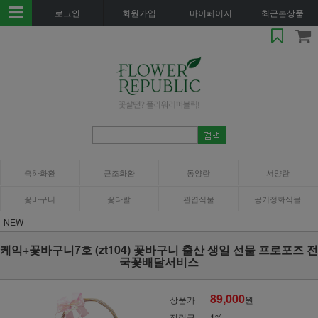
로그인
회원가입
마이페이지
최근본상품
축하화환
근조화환
동양란
서양란
꽃바구니
꽃다발
관엽식물
공기정화식물
NEW
케익+꽃바구니7호 (zt104) 꽃바구니 출산 생일 선물 프로포즈 전
국꽃배달서비스
89,000
상품가
원
적립금
1%