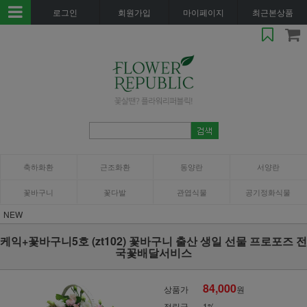
로그인
회원가입
마이페이지
최근본상품
축하화환
근조화환
동양란
서양란
꽃바구니
꽃다발
관엽식물
공기정화식물
NEW
케익+꽃바구니5호 (zt102) 꽃바구니 출산 생일 선물 프로포즈 전
국꽃배달서비스
84,000
상품가
원
적립금
1%