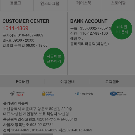
CUSTOMER CENTER
BANK ACCOUNT
1644-4869
비회원
농협 : 355-0032-7705-13
1:1 문의
신한 : 110-427-887160
문자상담 010-4407-4869
예금주 :
월~토 09:00 - 20:00
플라워리퍼블릭(박상현)
일요일·공휴일 09:00 - 18:00
지금바로
전화하기
PC 버전
이용안내
고객센터
플라워리퍼블릭
부산광역시 해운대구 양운로 80번길 22,9층
대표
박상현
개인정보 보호 책임자
박신영
통신판매업신고번호
제2014-부산해운-0664호
사업자 등록번호
608-92-02734
전화
1644-4869 , 010-4407-4869
팩스
070-4015-4869