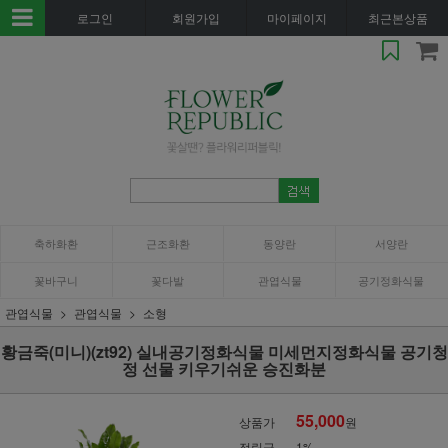
로그인
회원가입
마이페이지
최근본상품
축하화환
근조화환
동양란
서양란
꽃바구니
꽃다발
관엽식물
공기정화식물
관엽식물
관엽식물
소형
황금죽(미니)(zt92) 실내공기정화식물 미세먼지정화식물 공기청
정 선물 키우기쉬운 승진화분
55,000
상품가
원
적립금
1%