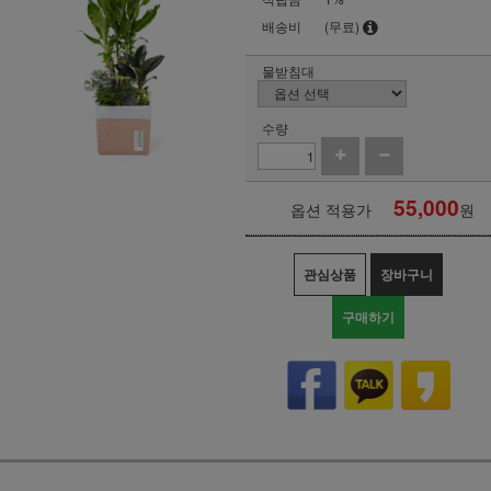
배송비
(무료)
물받침대
수량
55,000
옵션 적용가
원
관심상품
장바구니
구매하기