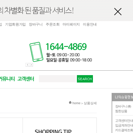
입
기업회원가입
장바구니
주문조회
마이페이지
이용안내
현재 위치
home
상품상세
>
장바구니 (
0
)
찜한상품
고객센터안
입금계좌안
카드결제조