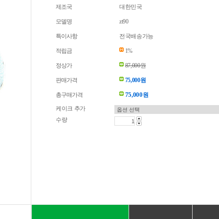
제조국
대한민국
모델명
zt90
특이사항
전국배송가능
적립금
1%
정상가
87,000원
판매가격
75,000원
75,000
총구매가격
원
케이크 추가
수량