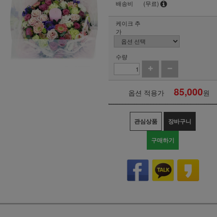
배송비
(무료)
케이크 추
가
수량
85,000
옵션 적용가
원
관심상품
장바구니
구매하기