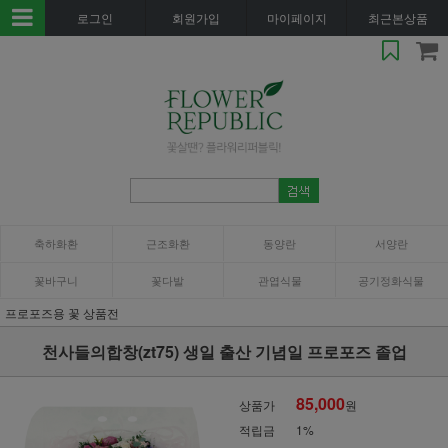
로그인
회원가입
마이페이지
최근본상품
축하화환
근조화환
동양란
서양란
꽃바구니
꽃다발
관엽식물
공기정화식물
프로포즈용 꽃 상품전
천사들의합창(zt75) 생일 출산 기념일 프로포즈 졸업
85,000
상품가
원
적립금
1%