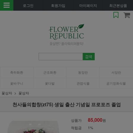
로그인
회원가입
마이페이지
최근본상품
축하화환
근조화환
동양란
서양란
꽃바구니
꽃다발
관엽식물
공기정화식물
꽃상자
꽃상자
천사들의합창(zt75) 생일 출산 기념일 프로포즈 졸업
85,000
상품가
원
적립금
1%