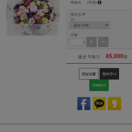
배송비
(무료)
케이크 추
가
수량
85,000
옵션 적용가
원
관심상품
장바구니
구매하기