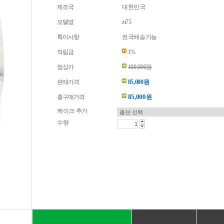
제조국
대한민국
모델명
zt75
특이사항
전국배송가능
적립금
1%
정상가
100,000원
판매가격
85,000원
85,000
총구매가격
원
케이크 추가
수량