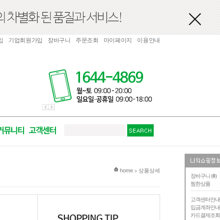
입
기업회원가입
장바구니
주문조회
마이페이지
이용안내
현재 위치
home
상품상세
>
장바구니 (
0
)
찜한상품
고객센터안
입금계좌안
카드결제조