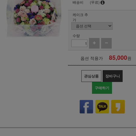
배송비
(무료)
케이크 추
가
수량
85,000
옵션 적용가
원
관심상품
장바구니
구매하기