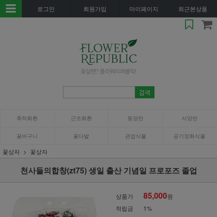
로그인
회원가입
마이페이지
최근본상품
축하화환
근조화환
동양란
서양란
꽃바구니
꽃다발
관엽식물
공기정화식물
꽃상자
꽃상자
천사들의합창(zt75) 생일 출산 기념일 프로포즈 졸업
85,000
상품가
원
적립금
1%