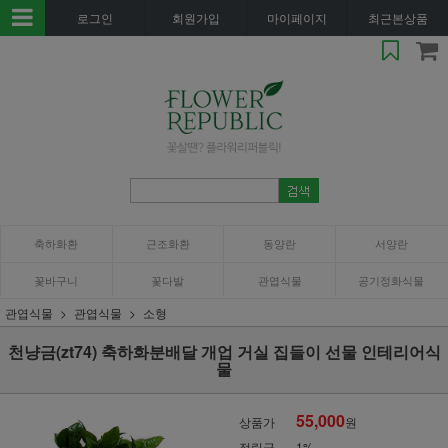
로그인
회원가입
마이페이지
최근본상품
축하화환
근조화환
동양란
서양란
꽃바구니
꽃다발
관엽식물
공기정화식물
관엽식물
관엽식물
소형
천냥금(zt74) 축하화분배달 개업 거실 집들이 선물 인테리어식
물
55,000
상품가
원
적립금
1%