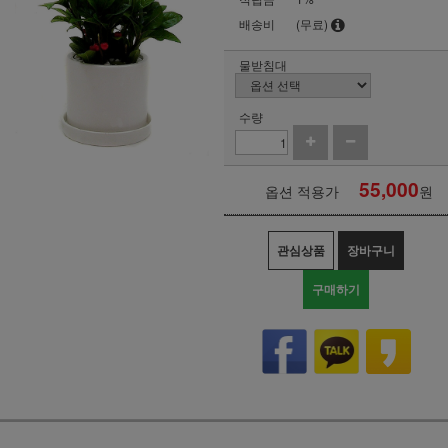
배송비
(무료)
물받침대
수량
55,000
옵션 적용가
원
관심상품
장바구니
구매하기