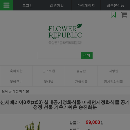
로그인
회원가입
마이페이지
최근본상품
축하화환
근조화환
동양란
서양란
꽃바구니
꽃다발
관엽식물
공기정화식물
실내공기정화식물
산세베리아3호(zt53) 실내공기정화식물 미세먼지정화식물 공기
청정 선물 키우기쉬운 승진화분
99,000
상품가
원
적립금
1%