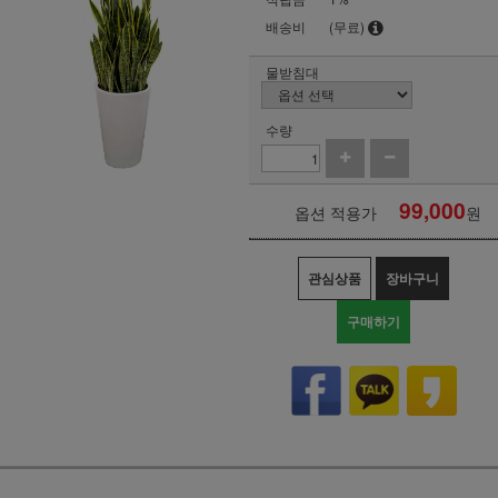
배송비
(무료)
물받침대
수량
99,000
옵션 적용가
원
관심상품
장바구니
구매하기