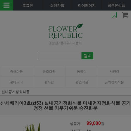
로그인
회원가입
마이페이지
최근본상품
축하화환
근조화환
동양란
서양란
꽃바구니
꽃다발
관엽식물
공기정화식물
실내공기정화식물
산세베리아3호(zt53) 실내공기정화식물 미세먼지정화식물 공기
청정 선물 키우기쉬운 승진화분
99,000
상품가
원
적립금
1%