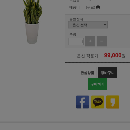
배송비
(무료)
물받침대
수량
99,000
옵션 적용가
원
관심상품
장바구니
구매하기