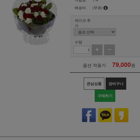
배송비
(무료)
케이크 추
가
수량
79,000
옵션 적용가
원
관심상품
장바구니
구매하기