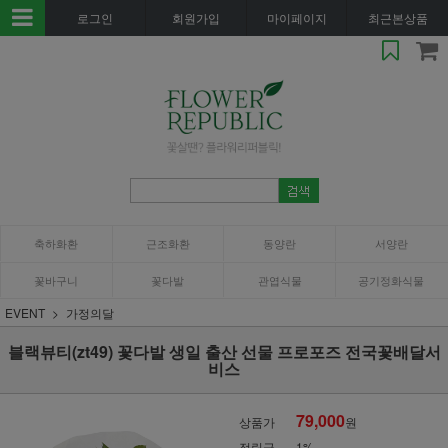
로그인
회원가입
마이페이지
최근본상품
축하화환
근조화환
동양란
서양란
꽃바구니
꽃다발
관엽식물
공기정화식물
EVENT
가정의달
블랙뷰티(zt49) 꽃다발 생일 출산 선물 프로포즈 전국꽃배달서
비스
79,000
상품가
원
적립금
1%