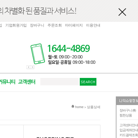
입
기업회원가입
장바구니
주문조회
마이페이지
이용안내
현재 위치
home
상품상세
>
장바구니 (
0
)
찜한상품
고객센터안
입금계좌안
카드결제조