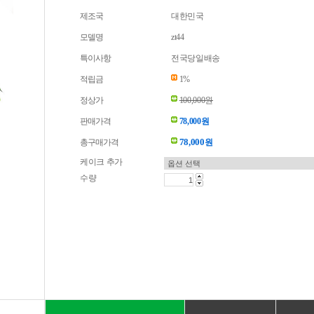
제조국
대한민국
모델명
zt44
특이사항
전국당일배송
적립금
1%
정상가
100,000원
판매가격
78,000원
78,000
총구매가격
원
케이크 추가
수량