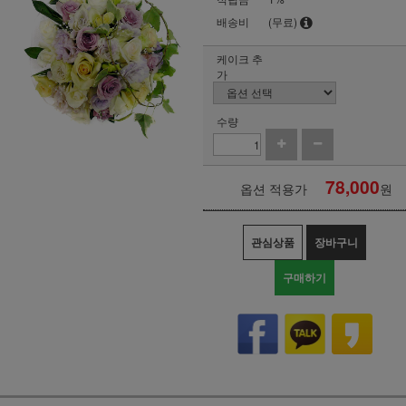
배송비
(무료)
케이크 추
가
수량
78,000
옵션 적용가
원
관심상품
장바구니
구매하기