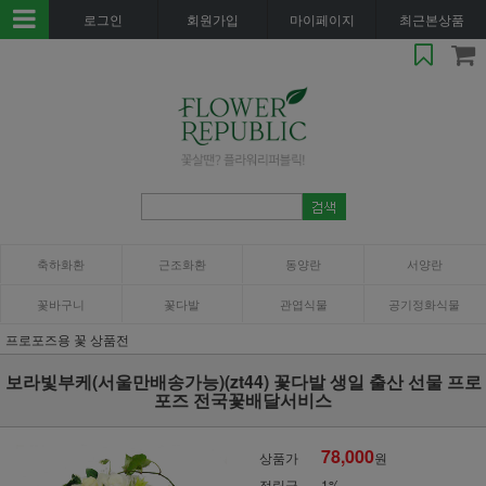
로그인
회원가입
마이페이지
최근본상품
축하화환
근조화환
동양란
서양란
꽃바구니
꽃다발
관엽식물
공기정화식물
프로포즈용 꽃 상품전
보라빛부케(서울만배송가능)(zt44) 꽃다발 생일 출산 선물 프로
포즈 전국꽃배달서비스
78,000
상품가
원
적립금
1%