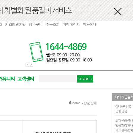
입
기업회원가입
장바구니
주문조회
마이페이지
이용안내
현재 위치
home
상품상세
>
장바구니 (
0
)
찜한상품
고객센터안
입금계좌안
카드결제조