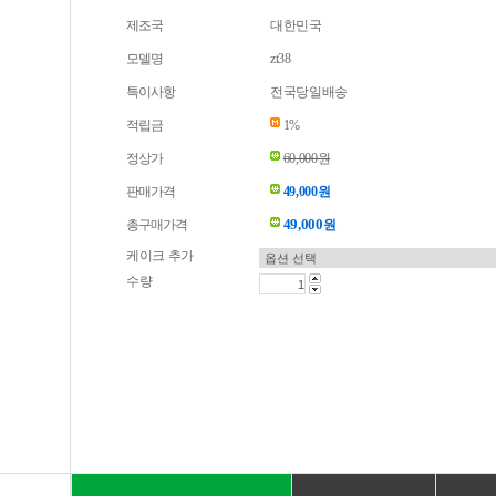
제조국
대한민국
모델명
zt38
특이사항
전국당일배송
적립금
1%
정상가
60,000원
판매가격
49,000원
49,000
총구매가격
원
케이크 추가
수량