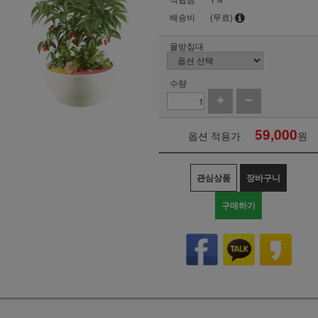
배송비
(무료)
물받침대
수량
59,000
옵션 적용가
원
관심상품
장바구니
구매하기