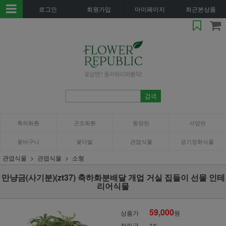
로그인
회원가입
마이페이지
최근본상품
축하화환
근조화환
동양란
서양란
꽃바구니
꽃다발
관엽식물
공기정화식물
관엽식물
관엽식물
소형
만냥금(사기분)(zt37) 축하화분배달 개업 거실 집들이 선물 인테
리어식물
59,000
상품가
원
적립금
1%