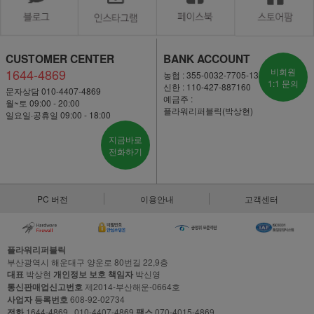
CUSTOMER CENTER
BANK ACCOUNT
1644-4869
비회원
농협 : 355-0032-7705-13
1:1 문의
신한 : 110-427-887160
문자상담 010-4407-4869
예금주 :
월~토 09:00 - 20:00
플라워리퍼블릭(박상현)
일요일·공휴일 09:00 - 18:00
지금바로
전화하기
PC 버전
이용안내
고객센터
플라워리퍼블릭
부산광역시 해운대구 양운로 80번길 22,9층
대표
박상현
개인정보 보호 책임자
박신영
통신판매업신고번호
제2014-부산해운-0664호
사업자 등록번호
608-92-02734
전화
1644-4869 , 010-4407-4869
팩스
070-4015-4869