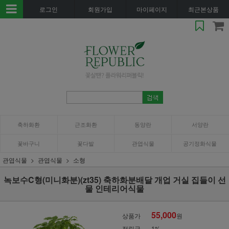
로그인
회원가입
마이페이지
최근본상품
축하화환
근조화환
동양란
서양란
꽃바구니
꽃다발
관엽식물
공기정화식물
관엽식물
관엽식물
소형
녹보수C형(미니화분)(zt35) 축하화분배달 개업 거실 집들이 선
물 인테리어식물
55,000
상품가
원
적립금
1%