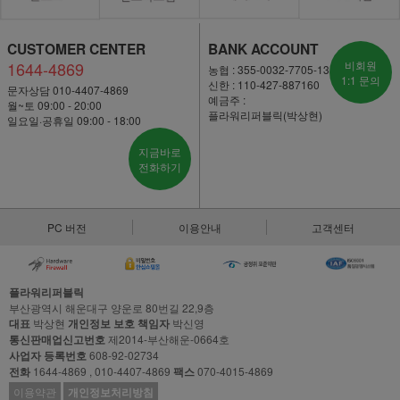
CUSTOMER CENTER
BANK ACCOUNT
1644-4869
비회원
농협 : 355-0032-7705-13
1:1 문의
신한 : 110-427-887160
문자상담 010-4407-4869
예금주 :
월~토 09:00 - 20:00
플라워리퍼블릭(박상현)
일요일·공휴일 09:00 - 18:00
지금바로
전화하기
PC 버전
이용안내
고객센터
플라워리퍼블릭
부산광역시 해운대구 양운로 80번길 22,9층
대표
박상현
개인정보 보호 책임자
박신영
통신판매업신고번호
제2014-부산해운-0664호
사업자 등록번호
608-92-02734
전화
1644-4869 , 010-4407-4869
팩스
070-4015-4869
이용약관
개인정보처리방침