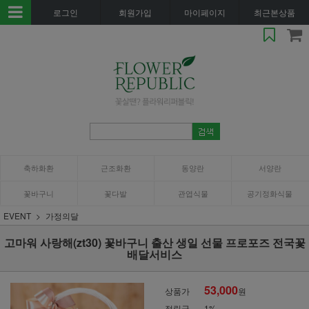
로그인
회원가입
마이페이지
최근본상품
축하화환
근조화환
동양란
서양란
꽃바구니
꽃다발
관엽식물
공기정화식물
EVENT
가정의달
고마워 사랑해(zt30) 꽃바구니 출산 생일 선물 프로포즈 전국꽃
배달서비스
53,000
상품가
원
적립금
1%