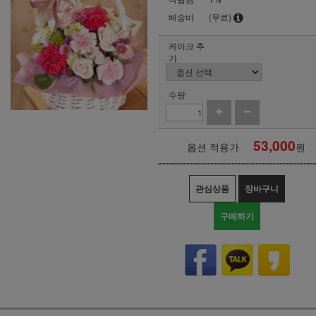
배송비
(무료)
케이크 추
가
수량
53,000
옵션 적용가
원
관심상품
장바구니
구매하기